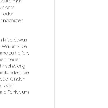
möchte man 
 nichts 
r oder 
er nächsten 
en Krise etwas 
. Warum? Die 
me zu helfen, 
nen neuer 
r schwierig 
ammkunden, die 
 neue Kunden 
l" oder 
nd Fehler, um 