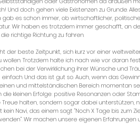
rn, Selbstständigen oder Gastronomen da draußen 
ch! Und doch gehen viele Existenzen zu Grunde. Alles
 gab es schon immer, ob wirtschaftlicher, politische
atur. Wir haben es trotzdem immer geschafft, an d
die richtige Richtung zu fahren. 
icht der beste Zeitpunkt, sich kurz vor einer weltweit
wollen. Trotzdem halte ich nach wie vor daran fest
chen bei der Verwirklichung ihrer Wünsche und Träu
 einfach. Und das ist gut so. Auch, wenn das Gewin
einen und mittelständischen Bereich momentan seh
ch die kleinen Erfolge: positive Resonanzen oder St
e Treue halten, sondern sogar dabei unterstützen,
t kein Navi, das einem sagt "Noch X Tage bis zum Zie
wenden". Wir machen unsere eigenen Erfahrungen u
 