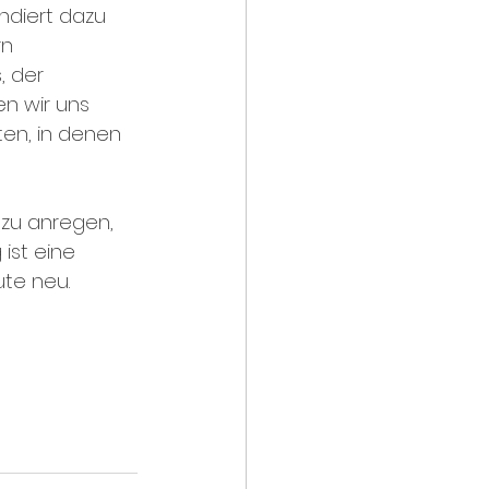
ndiert dazu 
n 
, der 
n wir uns 
ten, in denen 
azu anregen, 
ist eine 
te neu. 